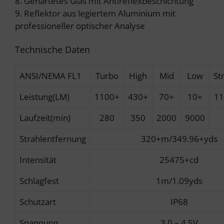
8. Gehärtetes Glas mit Antireflexbeschichtung
9. Reflektor aus legiertem Aluminium mit
professioneller optischer Analyse
Technische Daten
ANSI/NEMA FL1
Turbo
High
Mid
Low
St
Leistung(LM)
1100+
430+
70+
10+
11
Laufzeit(min)
280
350
2000
9000
Strahlentfernung
320+m/349.96+yds
Intensität
25475+cd
Schlagfest
1m/1.09yds
Schutzart
IP68
Spannung
3.0 – 4.5V