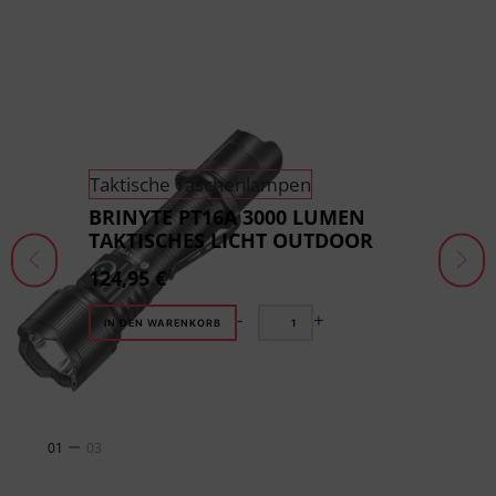
Taktische Taschenlampen
BRINYTE PT16A 3000 LUMEN
TAKTISCHES LICHT OUTDOOR
124,95
€
-
+
IN DEN WARENKORB
01
03