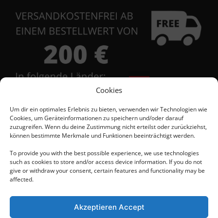
Cookies
Um dir ein optimales Erlebnis zu bieten, verwenden wir Technologien wie
Cookies, um Geräteinformationen zu speichern und/oder darauf
zuzugreifen. Wenn du deine Zustimmung nicht erteilst oder zurückziehst,
Kontakt
können bestimmte Merkmale und Funktionen beeinträchtigt werden.
To provide you with the best possible experience, we use technologies
such as cookies to store and/or access device information. If you do not
+48 684 555 111
give or withdraw your consent, certain features and functionality may be
affected.
+48 603 567 418
Akzeptieren Accept
+48 603 526 863