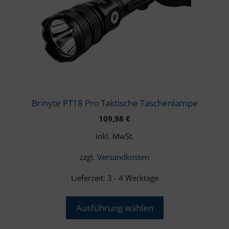
auf.
Die
Optionen
können
auf
der
Produktseite
gewählt
Brinyte PT18 Pro Taktische Taschenlampe
werden
109,98
€
inkl. MwSt.
zzgl.
Versandkosten
Lieferzeit:
3 - 4 Werktage
Ausführung wählen