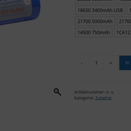
18650 3400mAh USB
21700 5000mAh
2170
14500 750mAh
1CA12
-
+
In
Brinyte
Akku-
Serie
Menge
Artikelnummer:
n. v.
Kategorie:
Zubehör