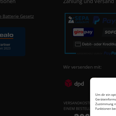
tionen
Zahlung und Versand
 Batterie Gesetz
Wir versenden mit:
Um dir ein op
Geräteinforma
Zustimmung ni
Funktionen be