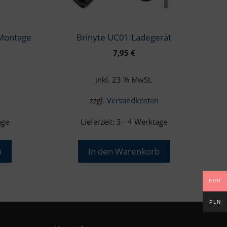
Montage
Brinyte UC01 Ladegerät
7,95
€
inkl. 23 % MwSt.
n
zzgl.
Versandkosten
age
Lieferzeit:
3 - 4 Werktage
b
In den Warenkorb
EUR
PLN