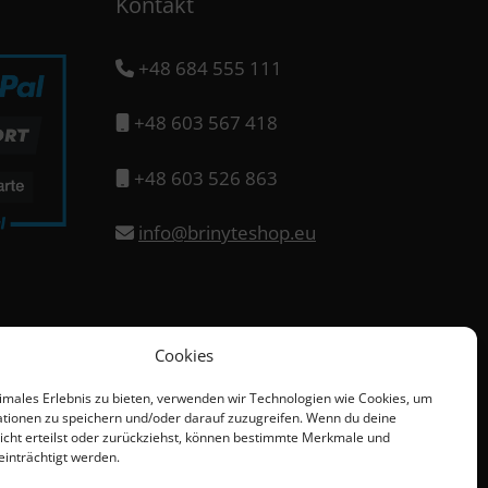
Kontakt
+48 684 555 111
+48 603 567 418
+48 603 526 863
info@brinyteshop.eu
Cookies
timales Erlebnis zu bieten, verwenden wir Technologien wie Cookies, um
tionen zu speichern und/oder darauf zuzugreifen. Wenn du deine
cht erteilst oder zurückziehst, können bestimmte Merkmale und
einträchtigt werden.