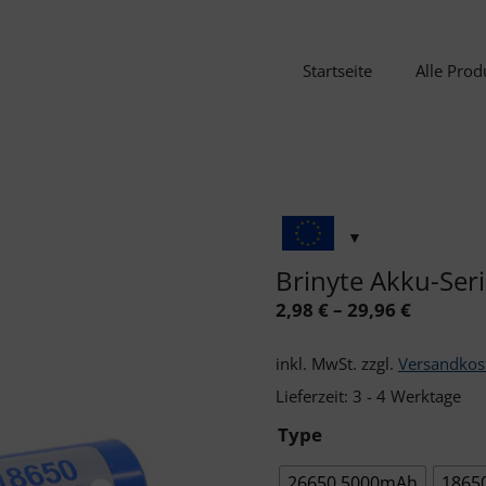
Startseite
Alle Prod
Brinyte Akku-Ser
2,98
€
–
29,96
€
inkl. MwSt.
zzgl.
Versandkos
Lieferzeit:
3 - 4 Werktage
Type
26650 5000mAh
1865