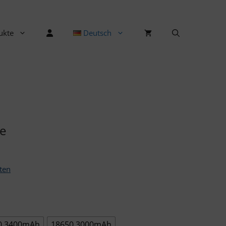
ukte
Deutsch
ie
ten
0 3400mAh
18650 3000mAh