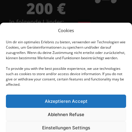
Cookies
Um dir ein optimales Erlebnis zu bieten, verwenden wir Technologien wie
Cookies, um Geräteinformationen zu speichern und/oder darauf
zuzugreifen. Wenn du deine Zustimmung nicht erteilst oder zurückziehst,
Kontakt
können bestimmte Merkmale und Funktionen beeinträchtigt werden.
To provide you with the best possible experience, we use technologies
such as cookies to store and/or access device information. If you do not
+48 684 555 111
give or withdraw your consent, certain features and functionality may be
affected.
+48 603 567 418
Akzeptieren Accept
+48 603 526 863
Ablehnen Refuse
info@brinyteshop.eu
Einstellungen Settings