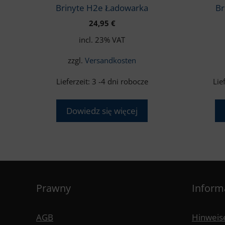
Brinyte H2e Ładowarka
Br
24,95
€
incl. 23% VAT
zzgl.
Versandkosten
Lieferzeit:
3 -4 dni robocze
Lie
Dowiedz się więcej
Prawny
Inform
AGB
Hinweise