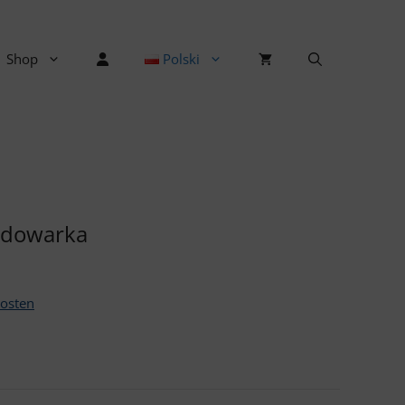
Shop
Polski
adowarka
osten