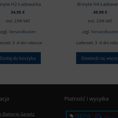
inyte H2 Ładowarka
Brinyte H4 Ładowa
34,95
€
49,98
€
incl. 23% VAT
incl. 23% VAT
zzgl.
Versandkosten
zzgl.
Versandkoste
ferzeit:
3 -4 dni robocze
Lieferzeit:
3 -4 dni rob
Dodaj do koszyka
Dowiedz się więce
acja
Płatność i wysyłka
 Batterie Gesetz