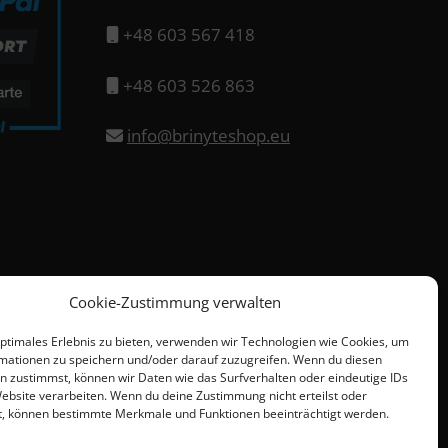
+48 603 567 418
+48 603 526 863
info@brinyteshop.eu
Cookie-Zustimmung verwalten
optimales Erlebnis zu bieten, verwenden wir Technologien wie Cookies, um
mationen zu speichern und/oder darauf zuzugreifen. Wenn du diesen
n zustimmst, können wir Daten wie das Surfverhalten oder eindeutige IDs
Website verarbeiten. Wenn du deine Zustimmung nicht erteilst oder
t, können bestimmte Merkmale und Funktionen beeinträchtigt werden.