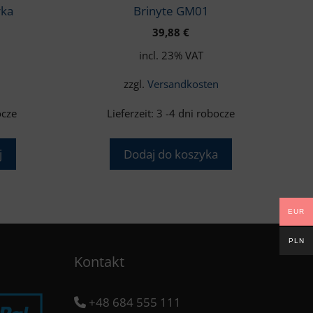
rka
Brinyte GM01
39,88
€
incl. 23% VAT
n
zzgl.
Versandkosten
ocze
Lieferzeit:
3 -4 dni robocze
j
Dodaj do koszyka
EUR
PLN
Kontakt
+48 684 555 111