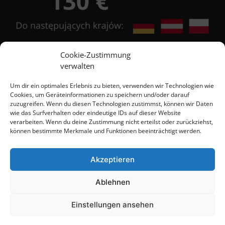
Cookie-Zustimmung
verwalten
Kontakt
Um dir ein optimales Erlebnis zu bieten, verwenden wir Technologien wie
Cookies, um Geräteinformationen zu speichern und/oder darauf
zuzugreifen. Wenn du diesen Technologien zustimmst, können wir Daten
wie das Surfverhalten oder eindeutige IDs auf dieser Website
+48 684 555 111
verarbeiten. Wenn du deine Zustimmung nicht erteilst oder zurückziehst,
können bestimmte Merkmale und Funktionen beeinträchtigt werden.
+48 603 567 418
Akzeptieren
+48 603 526 863
Ablehnen
info@brinyteshop.eu
Einstellungen ansehen