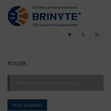
Przejdź
do
treści
Menu
Koszyk
Twój koszyk aktualnie jest pusty.
Wróć do sklepu