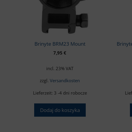
można
wybrać
na
stronie
produkt
Brinyte BRM23 Mount
Brinyt
7,95
€
incl. 23% VAT
zzgl.
Versandkosten
Lieferzeit:
3 -4 dni robocze
Lie
Dodaj do koszyka