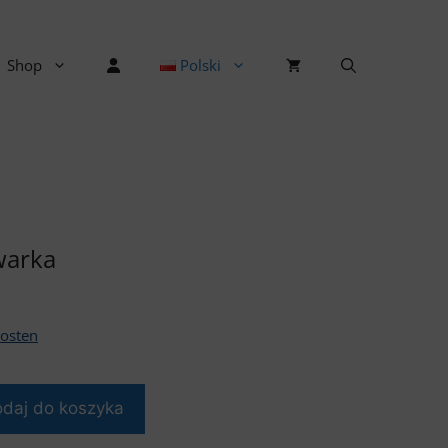
Shop
Polski
warka
osten
daj do koszyka