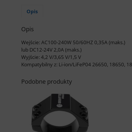
Opis
Opis
Wejście: AC100-240W 50/60HZ 0,35A (maks.)
lub DC12-24V 2,0A (maks.)
Wyjście: 4,2 V/3,65 V/1,5 V
Kompatybilny z: Li-ion/LiFeP04 26650, 18650, 
Podobne produkty
Ten
produkt
ma
wiele
wariant
Opcje