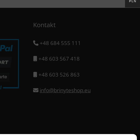
PLN
Kontakt
+48 684 555 111
+48 603 567 418
+48 603 526 863
info@brinyteshop.eu