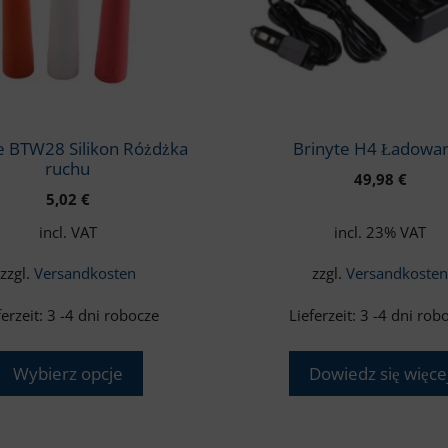
u
e BTW28 Silikon Różdżka
Brinyte H4 Ładowa
ruchu
49,98
€
5,02
€
incl. VAT
incl. 23% VAT
zzgl.
Versandkosten
zzgl.
Versandkoste
ferzeit:
3 -4 dni robocze
Lieferzeit:
3 -4 dni rob
Wybierz opcje
Dowiedz się więce