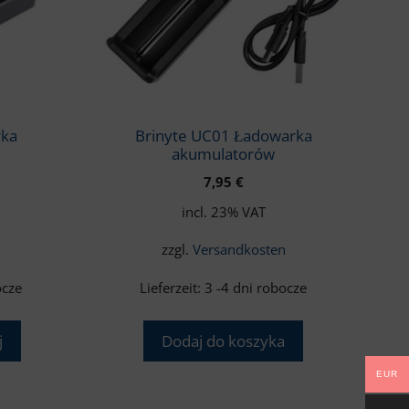
rka
Brinyte UC01 Ładowarka
akumulatorów
7,95
€
incl. 23% VAT
n
zzgl.
Versandkosten
ocze
Lieferzeit:
3 -4 dni robocze
j
Dodaj do koszyka
EUR