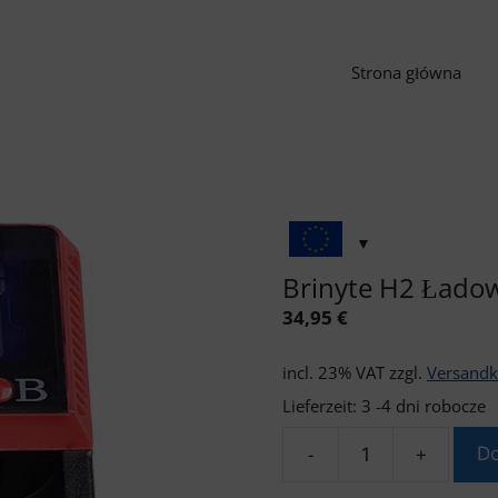
Strona główna
Brinyte H2 Łado
34,95
€
incl. 23% VAT
zzgl.
Versandk
Lieferzeit:
3 -4 dni robocze
-
+
Do
ilość
Brinyte