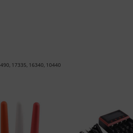
18490, 17335, 16340, 10440
ów.