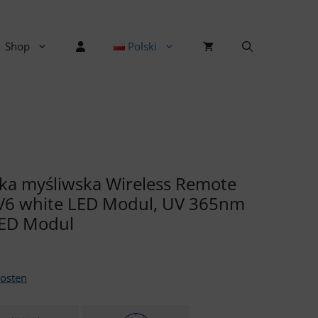
Shop
Polski
rka myśliwska Wireless Remote
 V6 white LED Modul, UV 365nm
LED Modul
osten