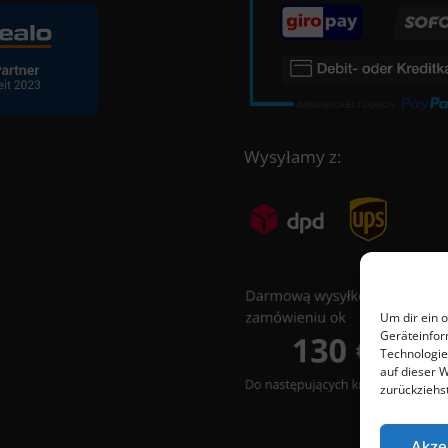
Wysyłamy z:
Um dir ein 
Geräteinfor
Technologie
auf dieser 
zurückziehs
Akze