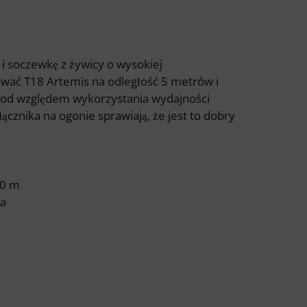
i soczewkę z żywicy o wysokiej
wać T18 Artemis na odległość 5 metrów i
a pod względem wykorzystania wydajności
ącznika na ogonie sprawiają, że jest to dobry
10 m
za