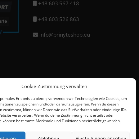
+48 603 567 418
+48 603 526 863
info@brinyteshop.eu
Cookie-Zustimmung verwalten
optimales Erlebnis zu bieten, verwenden wir Technologien wie Cookies, um
mationen zu speichern und/oder darauf zuzugreifen. Wenn du diesen
n zustimmst, können wir Daten wie das Surfverhalten oder eindeutige IDs
Website verarbeiten. Wenn du deine Zustimmung nicht erteilst oder
t, können bestimmte Merkmale und Funktionen beeinträchtigt werden.
ptieren
Ablehnen
Einstellungen ansehen