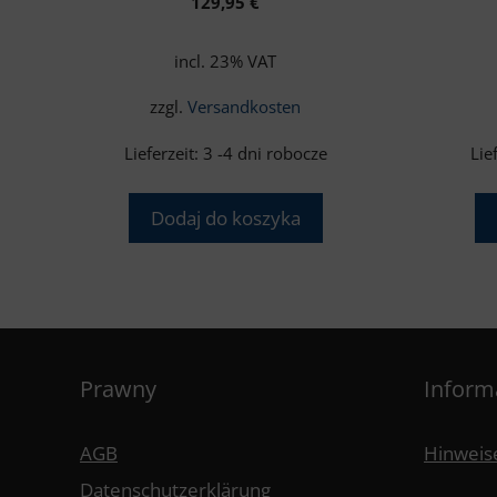
129,95
€
incl. 23% VAT
zzgl.
Versandkosten
Lieferzeit:
3 -4 dni robocze
Lie
Dodaj do koszyka
Prawny
Inform
AGB
Hinweise
Datenschutzerklärung