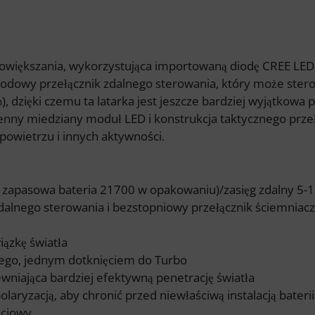
white
LED
Modul,
powiększania, wykorzystująca importowaną diodę CREE LED 
UV
odowy przełącznik zdalnego sterowania, który może stero
365nm
, dzięki czemu ta latarka jest jeszcze bardziej wyjątkow
LED
mienny miedziany moduł LED i konstrukcja taktycznego przeł
Modul,
owietrzu i innych aktywności.
red
LED
Modul
na zapasowa bateria 21700 w opakowaniu)/zasięg zdalny 5-
alnego sterowania i bezstopniowy przełącznik ściemniac
wiązkę światła
wego, jednym dotknięciem do Turbo
wniająca bardziej efektywną penetrację światła
laryzacją, aby chronić przed niewłaściwą instalacją baterii
ściowy