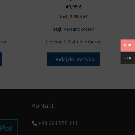
49,95
€
incl. 23% VAT
n
zzgl.
Versandkosten
ocze
Lieferzeit:
3 -4 dni robocze
EUR
Dodaj do koszyka
PLN
Kontakt
+48 684 555 111