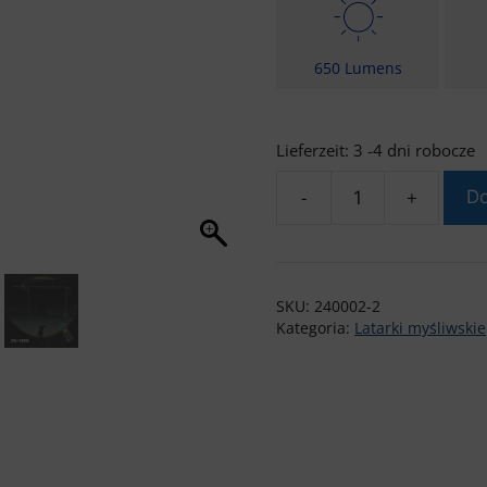
650 Lumens
Lieferzeit:
3 -4 dni robocze
-
+
Do
ilość
Brinyte
T18
Latarka
SKU:
240002-2
myśliwska
Kategoria:
Latarki myśliwskie
Wireless
Remote
Control
Switch
-
V6