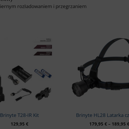
miernym rozładowaniem i przegrzaniem
Ten
produkt
ma
wiele
wariantów.
Opcje
można
wybrać
na
stronie
produktu
Brinyte T28-IR Kit
Brinyte HL28 Latarka c
129,95
€
179,95
€
–
189,95