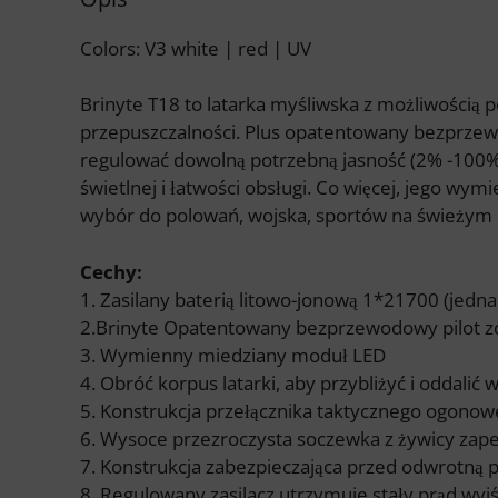
Colors: V3 white | red | UV
Brinyte T18 to latarka myśliwska z możliwością 
przepuszczalności. Plus opatentowany bezprzew
regulować dowolną potrzebną jasność (2% -100%)
świetlnej i łatwości obsługi. Co więcej, jego wy
wybór do polowań, wojska, sportów na świeżym p
Cechy:
1. Zasilany baterią litowo-jonową 1*21700 (jed
2.Brinyte Opatentowany bezprzewodowy pilot zd
3. Wymienny miedziany moduł LED
4. Obróć korpus latarki, aby przybliżyć i oddalić 
5. Konstrukcja przełącznika taktycznego ogono
6. Wysoce przezroczysta soczewka z żywicy zape
7. Konstrukcja zabezpieczająca przed odwrotną po
8. Regulowany zasilacz utrzymuje stały prąd wyj