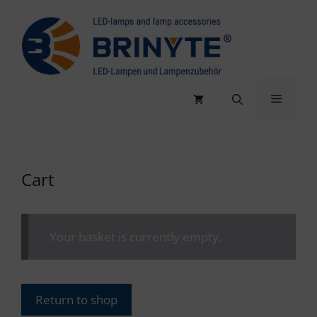
Skip
to
content
Menu
Cart
Your basket is currently empty.
Return to shop