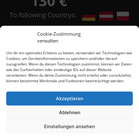
Cookie-Zustimmung
verwalten
Contact
Um dir ein optimales Erlebnis zu bieten, verwenden wir Technologien wie
Cookies, um Geräteinformationen zu speichern und/oder darauf
zuzugreifen. Wenn du diesen Technologien zustimmst, können wir Daten
wie das Surfverhalten oder eindeutige IDs auf dieser Website
+48 684 555 111
verarbeiten. Wenn du deine Zustimmung nicht erteilst oder zurückziehst,
können bestimmte Merkmale und Funktionen beeinträchtigt werden.
+48 603 567 418
Akzeptieren
+48 603 526 863
Ablehnen
info@brinyteshop.eu
Einstellungen ansehen