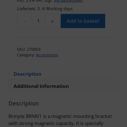
incl. 23% VAT
zzgl.
Versandkosten
Lieferzeit:
3 -4 Working days
-
+
Add to basket
Brinyte
BRM02
Magnetic
Mounting
SKU:
270003
Bracket
Category:
Accessories
quantity
Description
Additional information
Description
Brinyte BRM01 is a magnetic mounting bracket
with strong magnetic capacity. It is specially