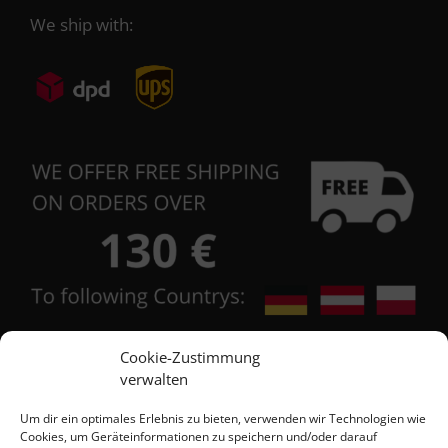
We ship with:
Cookie-Zustimmung
verwalten
Contact
Um dir ein optimales Erlebnis zu bieten, verwenden wir Technologien wie
Cookies, um Geräteinformationen zu speichern und/oder darauf